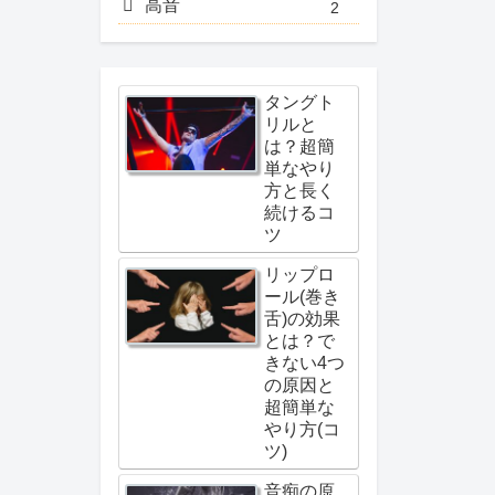
高音
2
タングト
リルと
は？超簡
単なやり
方と長く
続けるコ
ツ
リップロ
ール(巻き
舌)の効果
とは？で
きない4つ
の原因と
超簡単な
やり方(コ
ツ)
音痴の原