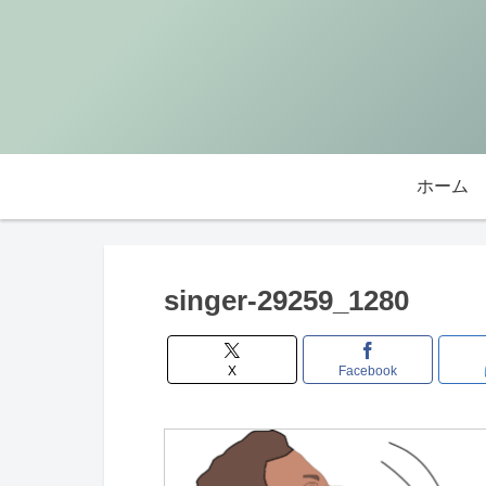
ホーム
singer-29259_1280
X
Facebook