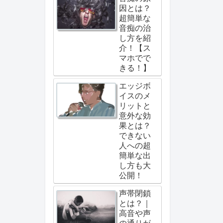
因とは？
超簡単な
音痴の治
し方を紹
介！【ス
マホでで
きる！】
エッジボ
イスのメ
リットと
意外な効
果とは？
できない
人への超
簡単な出
し方も大
公開！
声帯閉鎖
とは？｜
高音や声