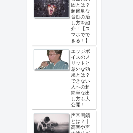
因とは？
超簡単な
音痴の治
し方を紹
介！【ス
マホでで
きる！】
エッジボ
イスのメ
リットと
意外な効
果とは？
できない
人への超
簡単な出
し方も大
公開！
声帯閉鎖
とは？｜
高音や声