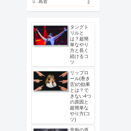
高音
2
タングト
リルと
は？超簡
単なやり
方と長く
続けるコ
ツ
リップロ
ール(巻き
舌)の効果
とは？で
きない4つ
の原因と
超簡単な
やり方(コ
ツ)
音痴の原