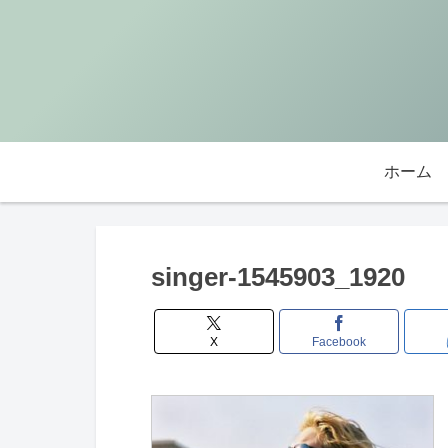
ホーム
singer-1545903_1920
X
Facebook